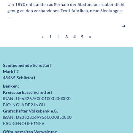
Um 1890 entstanden außerhalb der Stadtmauern, aber dicht
genug an den vorhandenen Textilfabriken, neue Siedlungen
…
➜
«
1
2
3
4
5
»
Samtgemeinde Schüttorf
Markt 2
48465 Schüttorf
Banken:
Kreissparkasse Schüttorf
IBAN: DE63267500010002000032
BIC: NOLADE21NOH
Grafschafter Volksbank e.G.
IBAN: DE38280699560000850800
BIC: GENODEF1NEV
Öffnungszeiten Verwaltung