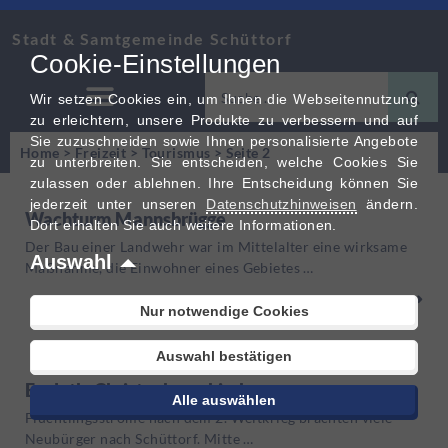
Stadt & Samtgemeinde Schüttorf
Cookie-Einstellungen
Wir setzen Cookies ein, um Ihnen die Webseitennutzung
zu erleichtern, unsere Produkte zu verbessern und auf
Sie zuzuschneiden sowie Ihnen personalisierte Angebote
Home
>
Freizeit
>
Tourismus
>
Seite 2
zu unterbreiten. Sie entscheiden, welche Cookies Sie
zulassen oder ablehnen. Ihre Entscheidung können Sie
jederzeit unter unseren
Datenschutzhinweisen
ändern.
Wachturm Mannsbrügge
Dort erhalten Sie auch weitere Informationen.
Der Bau einer Landwehr war im Mittelalter eine wirksame
Auswahl
Maßnahme, die Einwohner eines Gebietes …
➜
Nur notwendige Cookies
Auswahl bestätigen
Ev.-luth. Christopheruskirche
Alle auswählen
Flüchtlingsströme nach dem 2. Weltkrieg brachten viele
Neubürger nach Schüttorf. Mitte …