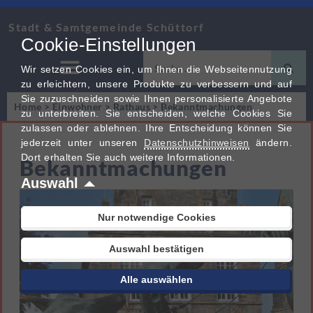
Stadt & Samtgemeinde Schüttorf
Cookie-Einstellungen
Wir setzen Cookies ein, um Ihnen die Webseitennutzung
zu erleichtern, unsere Produkte zu verbessern und auf
Sie zuzuschneiden sowie Ihnen personalisierte Angebote
Home
>
Einwohner
>
Rathaus
>
Bekanntmachungen
zu unterbreiten. Sie entscheiden, welche Cookies Sie
zulassen oder ablehnen. Ihre Entscheidung können Sie
jederzeit unter unseren
Datenschutzhinweisen
ändern.
Dort erhalten Sie auch weitere Informationen.
Bekanntmachungen
Auswahl
Nur notwendige Cookies
Auswahl bestätigen
Alle auswählen