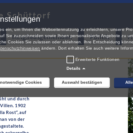
e Schüttorf
nstellungen
es ein, um Ihnen die Webseitennutzung zu erleichtern, unsere Pr
Mitgliedsgemeinden
Politik
F
uf Sie zuzuschneiden sowie Ihnen personalisierte Angebote zu unt
che Cookies Sie zulassen oder ablehnen. Ihre Entscheidung könne
tenschutzhinweisen
ändern. Dort erhalten Sie auch weitere Infor
Erweiterte Funktionen
Details
 notwendige Cookies
Auswahl bestätigen
All
blüht und durch
Villen. 1902
la Rost“, auf
man von der
gestaltete.
ch ockergelbe