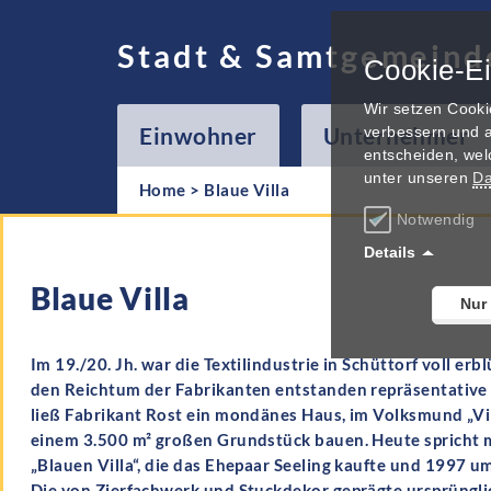
Stadt & Samtgemeind
Cookie-Ei
Wir setzen Cooki
Einwohner
Unternehmer
verbessern und a
entscheiden, wel
unter unseren
Da
Home
>
Blaue Villa
Notwendig
Details
Blaue Villa
Nur
Im 19./20. Jh. war die Textilindustrie in Schüttorf voll er
den Reichtum der Fabrikanten entstanden repräsentative 
ließ Fabrikant Rost ein mondänes Haus, im Volksmund „Vil
einem 3.500 m² großen Grundstück bauen. Heute spricht 
„Blauen Villa“,
die das Ehepaar Seeling kaufte und 1997 um
Die von Zierfachwerk und Stuckdekor geprägte ursprüngli