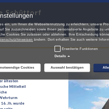
e Schüttorf
nstellungen
es ein, um Ihnen die Webseitennutzung zu erleichtern, unsere Pr
Mitgliedsgemeinden
Politik
F
uf Sie zuzuschneiden sowie Ihnen personalisierte Angebote zu unt
che Cookies Sie zulassen oder ablehnen. Ihre Entscheidung könne
tenschutzhinweisen
ändern. Dort erhalten Sie auch weitere Infor
Erweiterte Funktionen
Details
 notwendige Cookies
Auswahl bestätigen
All
er ältesten
sche Mittelteil
iche
s Wehrturm
 16. Jh. wurde
n spitz