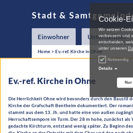
Stadt & Samtgemeind
Cookie-Ei
Wir setzen Cooki
Einwohner
Unternehmer
verbessern und a
entscheiden, wel
unter unseren
Da
Home
>
Ev.-ref. Kirche in Ohne
Notwendig
Details
Ev.-ref. Kirche in Ohne
Nur
Die Herrlichkeit Ohne wird besonders durch den Baustil d
Kirche der Grafschaft Bentheim dokumentiert. Der romani
stammt aus dem 13. Jh. und hatte eine von außen zugängl
Herrschaftsempore im Turm. Der 28 m hohe, zunächst al
gedachte Kirchturm, entstand wenig später. Zu Beginn des
die Kirche an der Ostseite mit dem Chor und den nach obe