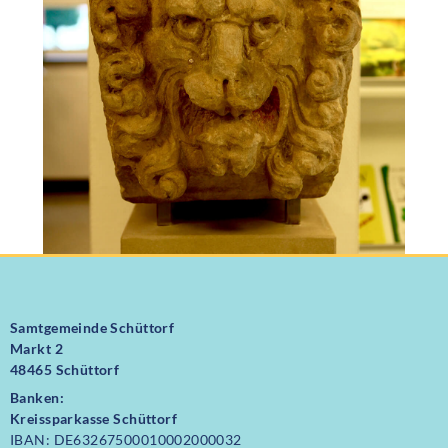
Samtgemeinde Schüttorf
Markt 2
48465 Schüttorf
Banken:
Kreissparkasse Schüttorf
IBAN: DE63267500010002000032