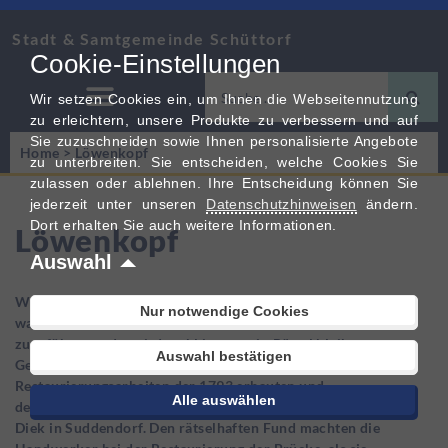
Stadt & Samtgemeinde Schüttorf
Cookie-Einstellungen
Wir setzen Cookies ein, um Ihnen die Webseitennutzung
zu erleichtern, unsere Produkte zu verbessern und auf
Sie zuzuschneiden sowie Ihnen personalisierte Angebote
Home
>
Löwenkopf
zu unterbreiten. Sie entscheiden, welche Cookies Sie
zulassen oder ablehnen. Ihre Entscheidung können Sie
jederzeit unter unseren
Datenschutzhinweisen
ändern.
Dort erhalten Sie auch weitere Informationen.
Löwenkopf
Auswahl
Wer Auftraggeber dieser Steinmetzarbeit war und
Nur notwendige Cookies
warum er nicht seiner ursprünglichen Bestimmung
zugeführt wurde, wird wohl immer ein Rätsel bleiben.
Auswahl bestätigen
Gefunden wurde der Löwenkopf bei
Restaurierungsarbeiten der 1793 erbauten und
Alle auswählen
denkmalgeschützten sog. „Napoleonbrücke“ am Ohner
Diek in Suddendorf. Den rätselhaften Fund machten die