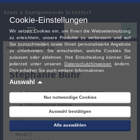
Stadt & Samtgemeinde Schüttorf
Cookie-Einstellungen
Wir setzen Cookies ein, um Ihnen die Webseitennutzung
zu erleichtern, unsere Produkte zu verbessern und auf
Sie zuzuschneiden sowie Ihnen personalisierte Angebote
Home
>
Stephanie Buhr
zu unterbreiten. Sie entscheiden, welche Cookies Sie
zulassen oder ablehnen. Ihre Entscheidung können Sie
jederzeit unter unseren
Datenschutzhinweisen
ändern.
Dort erhalten Sie auch weitere Informationen.
Stephanie Buhr
Auswahl
Bewerbungen/Stellenausschreibungen
Nur notwendige Cookies
Personalangelegenheiten
Fahrradleasing JobRad
Auswahl bestätigen
Stephanie Buhr
Rathaus
Alle auswählen
Raum 106, 1. Etage
Markt 2