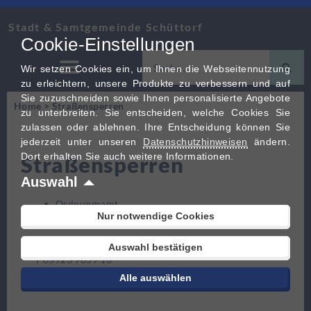
Stadt & Samtgemeinde Schüttorf
Cookie-Einstellungen
Wir setzen Cookies ein, um Ihnen die Webseitennutzung
zu erleichtern, unsere Produkte zu verbessern und auf
Sie zuzuschneiden sowie Ihnen personalisierte Angebote
Home
>
Straßensperren
zu unterbreiten. Sie entscheiden, welche Cookies Sie
zulassen oder ablehnen. Ihre Entscheidung können Sie
jederzeit unter unseren
Datenschutzhinweisen
ändern.
Dort erhalten Sie auch weitere Informationen.
Straßensperren
Auswahl
Ordnungsamt
Nur notwendige Cookies
Straßensperren
Jan Stockhorst
Auswahl bestätigen
T 05923 9659 13
Alle auswählen
stockhorst@schuettorf.de