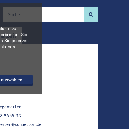
odukte zu
reizeit
erbreiten. Sie
n Sie jederzeit
mationen.
e auswählen
tegemerten
3 9659 33
erten@schuettorf.de