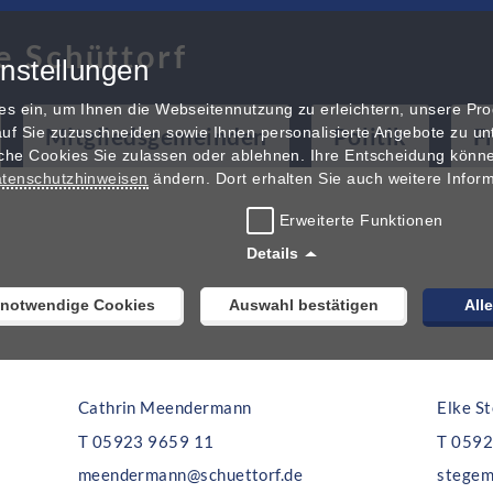
e Schüttorf
nstellungen
es ein, um Ihnen die Webseitennutzung zu erleichtern, unsere Pr
Mitgliedsgemeinden
Politik
F
uf Sie zuzuschneiden sowie Ihnen personalisierte Angebote zu unt
che Cookies Sie zulassen oder ablehnen. Ihre Entscheidung könne
tenschutzhinweisen
ändern. Dort erhalten Sie auch weitere Infor
Erweiterte Funktionen
Details
 notwendige Cookies
Auswahl bestätigen
All
Cathrin Meendermann
Elke S
T 05923 9659 11
T 0592
meendermann@schuettorf.de
stegem