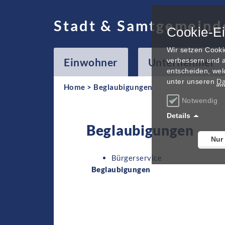
Stadt & Samtgemeind
Cookie-Ei
Wir setzen Cooki
Einwohner
Unternehmer
verbessern und a
entscheiden, wel
unter unseren
Da
Home
>
Beglaubigungen
Notwendig
Details
Beglaubigungen
Nur
Bürgerservice
Beglaubigungen