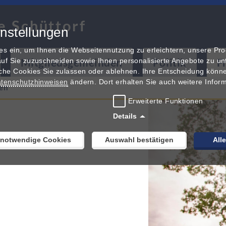
e Schüttorf
nstellungen
es ein, um Ihnen die Webseitennutzung zu erleichtern, unsere Pr
Mitgliedsgemeinden
Politik
F
uf Sie zuzuschneiden sowie Ihnen personalisierte Angebote zu unt
che Cookies Sie zulassen oder ablehnen. Ihre Entscheidung könne
tenschutzhinweisen
ändern. Dort erhalten Sie auch weitere Infor
ten
Erweiterte Funktionen
Details
 notwendige Cookies
Auswahl bestätigen
All