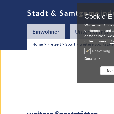
Stadt & Samtgemeind
Cookie-Ei
Wir setzen Cooki
Einwohner
Unternehmer
verbessern und a
entscheiden, wel
unter unseren
Da
Home
>
Freizeit
>
Sport
>
weitere Sportstät
Notwendig
Details
Nur
weitere Sportstätten