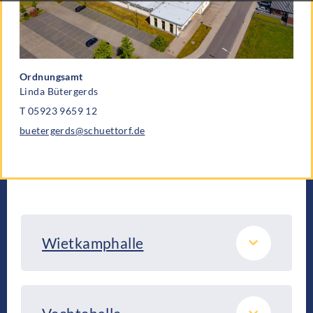
Ordnungsamt
Linda Bütergerds
T 05923 9659 12
buetergerds@schuettorf.de
Wietkamphalle