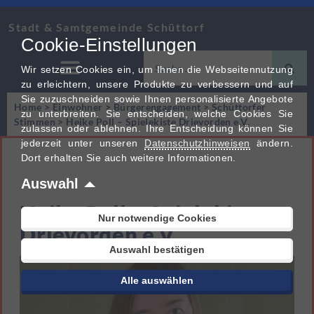
Stadt & Samtgemeinde Schüttorf
Cookie-Einstellungen
Wir setzen Cookies ein, um Ihnen die Webseitennutzung
zu erleichtern, unsere Produkte zu verbessern und auf
Sie zuzuschneiden sowie Ihnen personalisierte Angebote
Home
>
Einwohner
>
Bürgerengagement
>
Schüttorfer
zu unterbreiten. Sie entscheiden, welche Cookies Sie
Stimmen
>
Heike Poll – Spielekiste Drievorden e.V.
zulassen oder ablehnen. Ihre Entscheidung können Sie
jederzeit unter unseren
Datenschutzhinweisen
ändern.
Dort erhalten Sie auch weitere Informationen.
Auswahl
Heike Poll – Spielekiste
Nur notwendige Cookies
Drievorden e.V.
Auswahl bestätigen
Alle auswählen